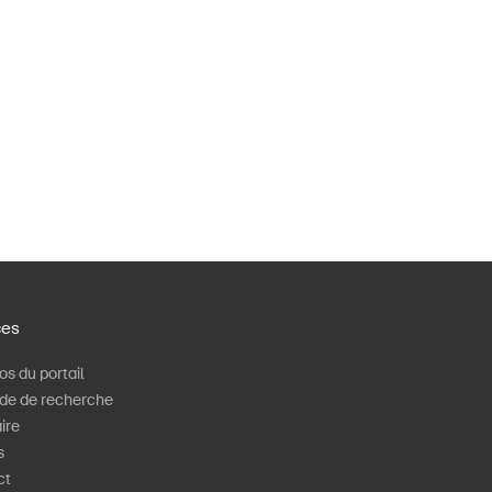
ces
os du portail
de de recherche
ire
s
ct