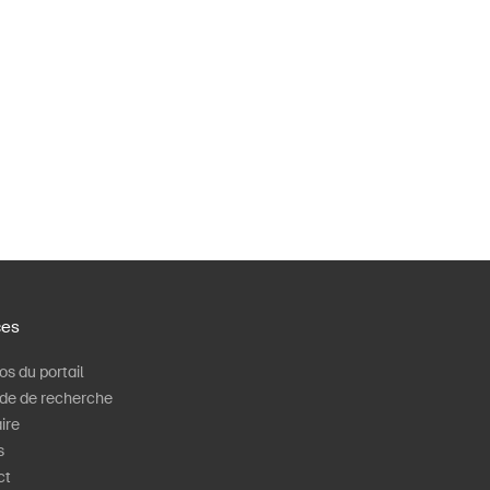
ces
os du portail
de de recherche
ire
s
ct