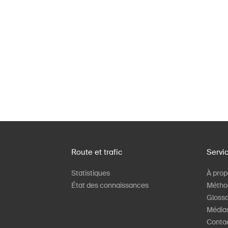
Route et trafic
Servi
Statistiques
À prop
État des connaissances
Métho
Glossa
Média
Conta